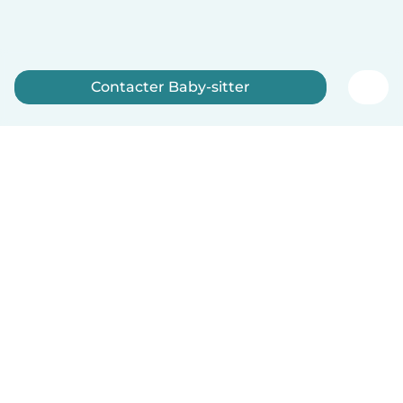
Contacter Baby-sitter
Inscrivez-vous maintenant
Français
Comment ça marche
Aide
Conditions et confidentialité
Tarifs