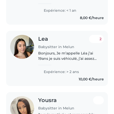
par le travail auprès des enfants.
Bien que je n'aie pas encore
Expérience: < 1 an
d'expérience officielle, j'ai eu
8,00 €/heure
l'occasion de garder des..
Lea
2
Babysitter in Melun
Bonjours, Je m’appelle Léa j’ai
19ans je suis véhiculé, j’ai assez
d’expérience avec les enfants et
j’ai moi même un petit frère Je
Expérience: > 2 ans
suis une personne douce, calme
10,00 €/heure
et à l’écoute,..
Yousra
Babysitter in Melun