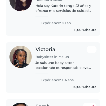
Hola soy Katerin tengo 23 años y
ofrezco mis servicios de cuidado
de niños cuidadora de niño me
considero una persona
Expérience: < 1 an
comprometida y paciente con lo
11,00 €/heure
que hago. Aunque mi
experiencia..
Victoria
Babysitter in Melun
Je suis une baby-sitter
passionnée et responsable avec
4 ans d'expérience en garde
d'enfants, principalement avec
Expérience: > 4 ans
des enfants d'âge préscolaire. Je
10,00 €/heure
parle français et j'adore partager..