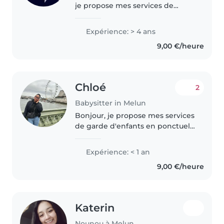
je propose mes services de
babysitting. Je garde des
enfants depuis mes 15 ans, avec
Expérience: > 4 ans
plusieurs familles, ce qui m'a
9,00 €/heure
permis d'acquérir une solide..
Chloé
2
Babysitter in Melun
Bonjour, je propose mes services
de garde d'enfants en ponctuel.
Je me présente je m'appelle
Chloé j'ai 22 ans J'ai déjà garder
Expérience: < 1 an
des enfants de la naissance à 10
9,00 €/heure
ans depuis mon adolescence..
Katerin
Nounou à Melun