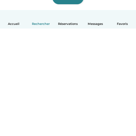
Accueil
Rechercher
Réservations
Messages
Favoris
Français
Comment ça marche
Aide
Conditions et confidentialité
Tarifs
Coordonnées de l'entreprise
Babysits pour les entreprises
Les normes communautaires