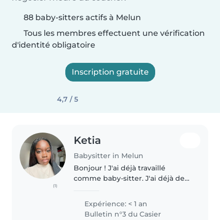
88 baby-sitters actifs à Melun
Tous les membres effectuent une vérification
d'identité obligatoire
Inscription gratuite
4,7 / 5
Ketia
Babysitter in Melun
Bonjour ! J'ai déjà travaillé
comme baby-sitter. J'ai déjà de
(1)
l'expérience en gardant mes
neveux et nièces depuis bébé et
Expérience: < 1 an
déjà fait du baby sitting j'ai aussi
Bulletin n°3 du Casier
travailler au bureau..