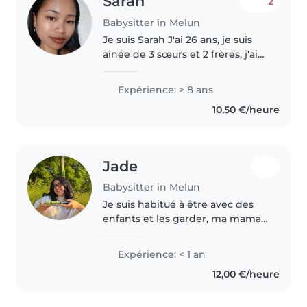
Sarah
2
Babysitter in Melun
Je suis Sarah J'ai 26 ans, je suis
aînée de 3 sœurs et 2 frères, j'ai
l'habitude d'être avec les
enfants, ma patience me définit
Expérience: > 8 ans
beaucoup. Je suis souriante et
10,50 €/heure
très positive J'adore..
Jade
Babysitter in Melun
Je suis habitué à être avec des
enfants et les garder, ma maman
gardait des enfants chez nous
donc j'ai toujours été avec des
Expérience: < 1 an
enfants et en grandissant j'ai
12,00 €/heure
commencé à moi même en..