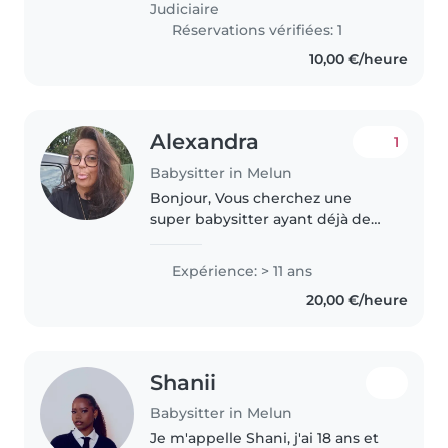
Judiciaire
Réservations vérifiées: 1
10,00 €/heure
Alexandra
1
Babysitter in Melun
Bonjour, Vous cherchez une
super babysitter ayant déjà de
l’expérience, sympa, ponctuelle
et de confiance ? Ne cherchez
Expérience: > 11 ans
plus, me voilà ! Diplômée
20,00 €/heure
paramédicale, ayant une longue
liste..
Shanii
Babysitter in Melun
Je m'appelle Shani, j'ai 18 ans et