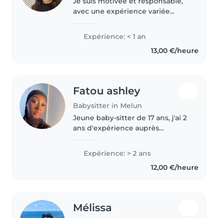
Je suis motivée et responsable,
avec une expérience variée
auprès des enfants. J’ai travaillé
avec Kinougarde, effectué un
Expérience: < 1 an
stage en école maternelle, deux
13,00 €/heure
stages en centre de loisirs,..
Fatou ashley
Babysitter in Melun
Jeune baby-sitter de 17 ans, j'ai 2
ans d'expérience auprès
d'enfants de tous âges, des
nourrissons aux adolescents.
Expérience: > 2 ans
Bien que je ne sois pas diplômée
12,00 €/heure
des premiers secours, je suis..
Mélissa