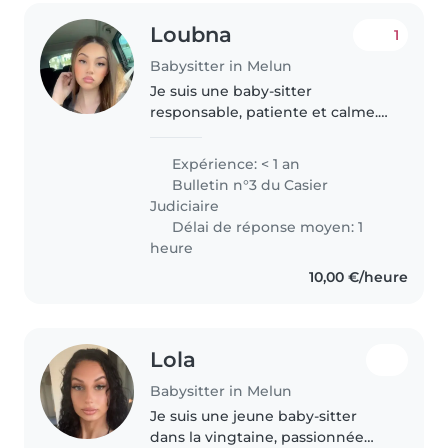
Loubna
1
Babysitter in Melun
Je suis une baby-sitter
responsable, patiente et calme.
Bien que j’ai le diplôme BAFA
donc j’ai de l'expérience de
Expérience: < 1 an
garde d'enfants, je suis
Bulletin n°3 du Casier
passionnée par le travail auprès
Judiciaire
des jeunes..
Délai de réponse moyen: 1
heure
10,00 €/heure
Lola
Babysitter in Melun
Je suis une jeune baby-sitter
dans la vingtaine, passionnée