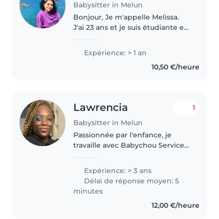
Babysitter in Melun
Bonjour, Je m'appelle Melissa.
J'ai 23 ans et je suis étudiante en
Master 1 d'architecture à l'ENSA
Paris-La-Villette (Paris 19ème). Je
Expérience: > 1 an
suis issue d'une famille
10,50 €/heure
nombreuse, 03 filles..
Lawrencia
1
Babysitter in Melun
Passionnée par l'enfance, je
travaille avec Babychou Services,
Kinougarde et chez des
particuliers. Patiente et créative,
Expérience: > 3 ans
j'adore créer des moments
Délai de réponse moyen: 5
complices avec les enfants et
minutes
les..
12,00 €/heure