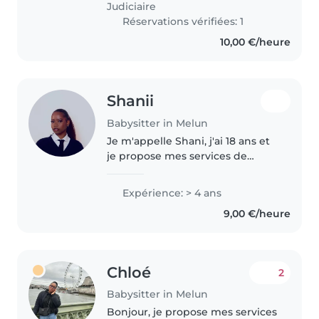
Judiciaire
Réservations vérifiées: 1
10,00 €/heure
Shanii
Babysitter in Melun
Je m'appelle Shani, j'ai 18 ans et
je propose mes services de
babysitting. Je garde des
enfants depuis mes 15 ans, avec
Expérience: > 4 ans
plusieurs familles, ce qui m'a
9,00 €/heure
permis d'acquérir une solide..
Chloé
2
Babysitter in Melun
Bonjour, je propose mes services