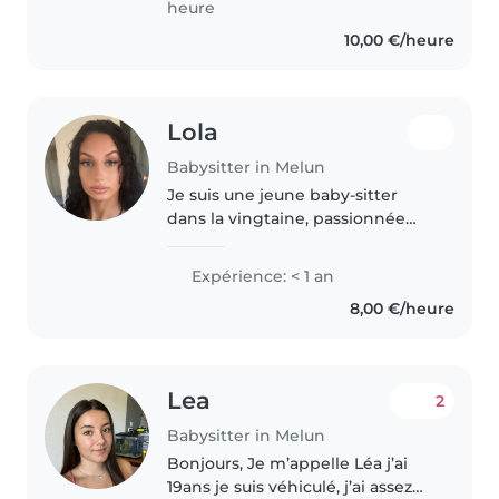
heure
10,00 €/heure
Lola
Babysitter in Melun
Je suis une jeune baby-sitter
dans la vingtaine, passionnée
par le travail auprès des enfants.
Bien que je n'aie pas encore
Expérience: < 1 an
d'expérience officielle, j'ai eu
8,00 €/heure
l'occasion de garder des..
Lea
2
Babysitter in Melun
Bonjours, Je m’appelle Léa j’ai
19ans je suis véhiculé, j’ai assez