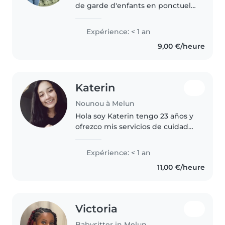
de garde d'enfants en ponctuel.
Je me présente je m'appelle
Chloé j'ai 22 ans J'ai déjà garder
Expérience: < 1 an
des enfants de la naissance à 10
9,00 €/heure
ans depuis mon adolescence..
Katerin
Nounou à Melun
Hola soy Katerin tengo 23 años y
ofrezco mis servicios de cuidado
de niños cuidadora de niño me
considero una persona
Expérience: < 1 an
comprometida y paciente con lo
11,00 €/heure
que hago. Aunque mi
experiencia..
Victoria
Babysitter in Melun