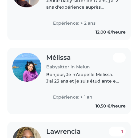
Jeune baby-sitter de 17 ans, j'ai 2
ans d'expérience auprès
d'enfants de tous âges, des
nourrissons aux adolescents.
Expérience: > 2 ans
Bien que je ne sois pas diplômée
12,00 €/heure
des premiers secours, je suis..
Mélissa
Babysitter in Melun
Bonjour, Je m'appelle Melissa.
J'ai 23 ans et je suis étudiante en
Master 1 d'architecture à l'ENSA
Paris-La-Villette (Paris 19ème). Je
Expérience: > 1 an
suis issue d'une famille
10,50 €/heure
nombreuse, 03 filles..
Lawrencia
1