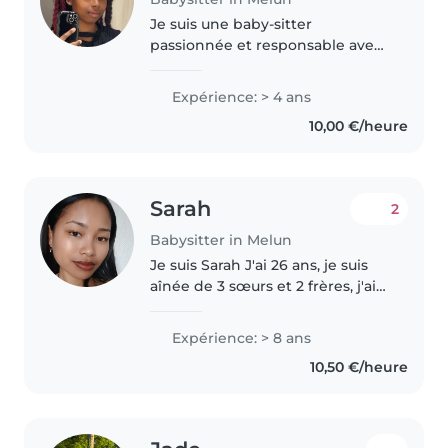
Je suis une baby-sitter
passionnée et responsable avec
4 ans d'expérience en garde
d'enfants, principalement avec
Expérience: > 4 ans
des enfants d'âge préscolaire. Je
10,00 €/heure
parle français et j'adore partager..
Sarah
2
Babysitter in Melun
Je suis Sarah J'ai 26 ans, je suis
aînée de 3 sœurs et 2 frères, j'ai
l'habitude d'être avec les
enfants, ma patience me définit
Expérience: > 8 ans
beaucoup. Je suis souriante et
10,50 €/heure
très positive J'adore..