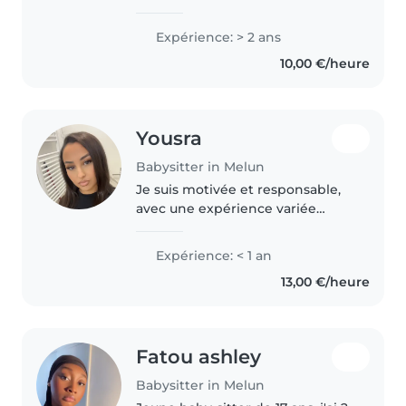
d’expérience avec les enfants et
j’ai moi même un petit frère Je
Expérience: > 2 ans
suis une personne douce, calme
10,00 €/heure
et à l’écoute,..
Yousra
Babysitter in Melun
Je suis motivée et responsable,
avec une expérience variée
auprès des enfants. J’ai travaillé
avec Kinougarde, effectué un
Expérience: < 1 an
stage en école maternelle, deux
13,00 €/heure
stages en centre de loisirs,..
Fatou ashley
Babysitter in Melun