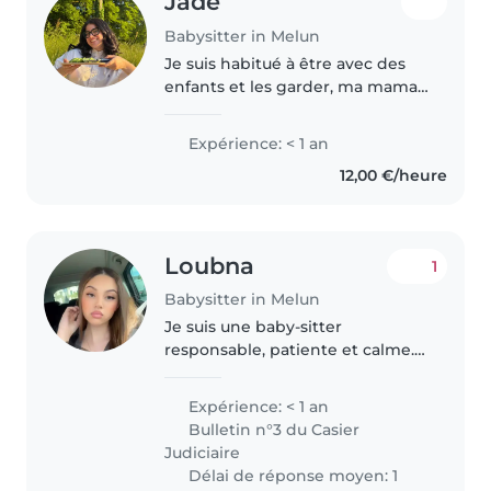
Jade
Babysitter in Melun
Je suis habitué à être avec des
enfants et les garder, ma maman
gardait des enfants chez nous
donc j'ai toujours été avec des
Expérience: < 1 an
enfants et en grandissant j'ai
12,00 €/heure
commencé à moi même en..
Loubna
1
Babysitter in Melun
Je suis une baby-sitter
responsable, patiente et calme.
Bien que j’ai le diplôme BAFA
donc j’ai de l'expérience de
Expérience: < 1 an
garde d'enfants, je suis
Bulletin n°3 du Casier
passionnée par le travail auprès
Judiciaire
des jeunes..
Délai de réponse moyen: 1