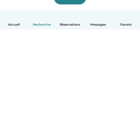
Accueil
Rechercher
Réservations
Messages
Favoris
Français
Comment ça marche
Aide
Conditions et confidentialité
Tarifs
Coordonnées de l'entreprise
Babysits pour les entreprises
Les normes communautaires