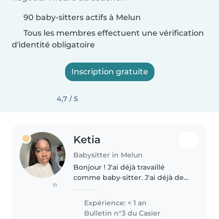
90 baby-sitters actifs à Melun
Tous les membres effectuent une vérification
d'identité obligatoire
Inscription gratuite
4,7 / 5
Ketia
Babysitter in Melun
Bonjour ! J'ai déjà travaillé
comme baby-sitter. J'ai déjà de
(1)
l'expérience en gardant mes
neveux et nièces depuis bébé et
Expérience: < 1 an
déjà fait du baby sitting j'ai aussi
Bulletin n°3 du Casier
travailler au bureau..