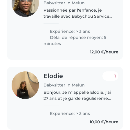
Babysitter in Melun
Passionnée par l'enfance, je
travaille avec Babychou Services,
Kinougarde et chez des
particuliers. Patiente et créative,
Expérience: > 3 ans
j'adore créer des moments
Délai de réponse moyen: 5
complices avec les enfants et
minutes
les..
12,00 €/heure
Elodie
1
Babysitter in Melun
Bonjour, Je m'appelle Elodie, j'ai
27 ans et je garde régulièrement
des enfants. Je suis véhiculée si
besoin. J'ai mon PSC1 et le
Expérience: > 3 ans
sauvetage. N'hésitez pas.
10,00 €/heure
Cordialement.