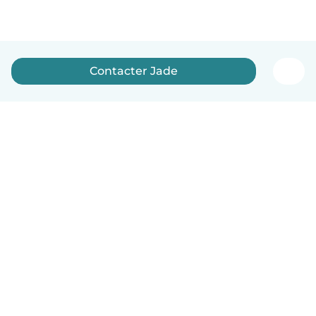
Contacter Jade
Français
Comment ça marche
Aide
Conditions et confidentialité
Tarifs
Coordonnées de l'entreprise