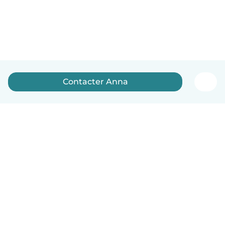
Contacter Anna
Français
Comment ça marche
Aide
Conditions et confidentialité
Tarifs