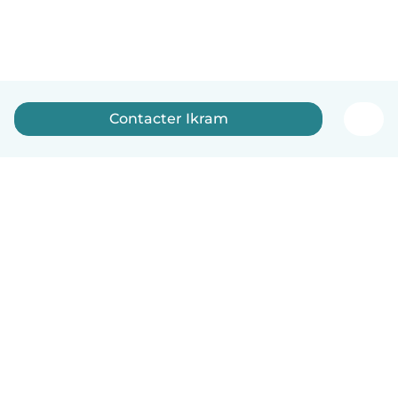
Contacter Ikram
Français
Comment ça marche
Aide
Conditions et confidentialité
Tarifs