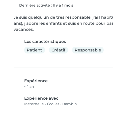
Dernière activité :
Il y a 1 mois
Je suis quelqu'un de très responsable, j'ai l habi
ans), j'adore les enfants et suis en route pour pa
vacances.
Les caractéristiques
Patient
Créatif
Responsable
Expérience
< 1 an
Expérience avec
Maternelle
•
Écolier
•
Bambin