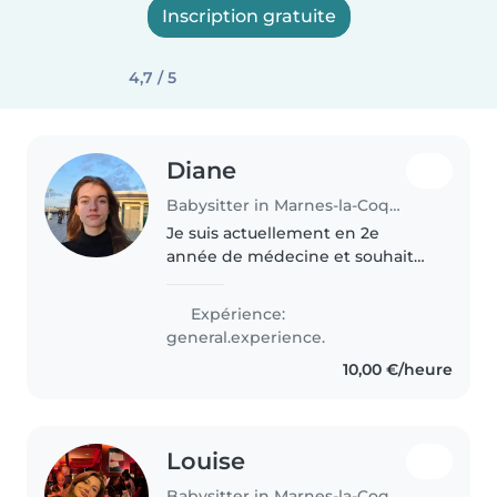
Inscription gratuite
4,7 / 5
Diane
Babysitter in Marnes-la-Coquette
Je suis actuellement en 2e
année de médecine et souhaite
me faire de l'argent de poche en
faisant du baby-sitting. Je suis
Expérience:
patiente, calme, attentive. Je lis,
general.experience.
fais de la peinture et..
10,00 €/heure
Louise
Babysitter in Marnes-la-Coquette