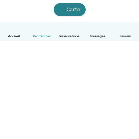
Carte
Accueil
Rechercher
Réservations
Messages
Favoris
Français
Comment ça marche
Aide
Conditions et confidentialité
Tarifs
Coordonnées de l'entreprise
Babysits pour les entreprises