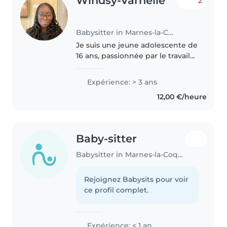
Windsy-Varnelle
2
Babysitter in Marnes-la-Coquette
Je suis une jeune adolescente de
16 ans, passionnée par le travail
auprès des enfants. Avec 3 ans
d'expérience auprès de bébés,
Expérience: > 3 ans
de tout-petits, de préscolaires,
12,00 €/heure
d'enfants d'âge scolaire..
Baby-sitter
Babysitter in Marnes-la-Coquette
Rejoignez Babysits pour voir
ce profil complet.
Expérience: < 1 an