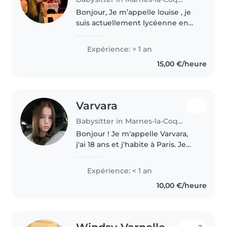
Bonjour, Je m’appelle louise , je
suis actuellement lycéenne en
filière générale au lycée Jules
Ferry à Versailles. Passionnée par
Expérience: > 1 an
le contact avec les enfants, je
15,00 €/heure
suis une personne..
Varvara
Babysitter in Marnes-la-Coquette
Bonjour ! Je m'appelle Varvara,
j'ai 18 ans et j'habite à Paris. Je
propose des services de
babysitting. Je parle anglais,
Expérience: < 1 an
français, russe et ukrainien. J'ai
10,00 €/heure
effectué un stage en..