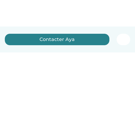
Contacter Aya
Français
Comment ça marche
Aide
Conditions et confidentialité
Tarifs