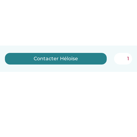
Contacter Héloïse
1
Français
Comment ça marche
Aide