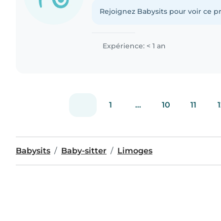
Rejoignez Babysits pour voir ce pr
Expérience: < 1 an
1
...
10
11
1
Babysits
Baby-sitter
Limoges