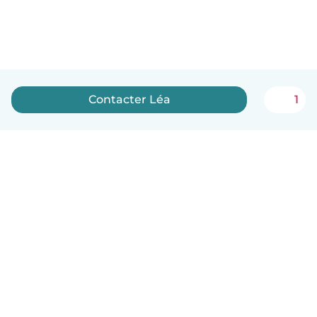
Contacter Léa
1
Français
Comment ça marche
Aide
Conditions et confidentialité
Tarifs