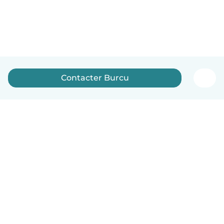
Contacter Burcu
Français
Comment ça marche
Aide
Conditions et confidentialité
Tarifs