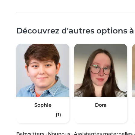
Découvrez d'autres options à 
Sophie
Dora
(1)
Babysitters
·
Nounous
·
Assistantes maternelles