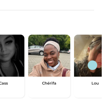
Cass
Chérifa
Lou