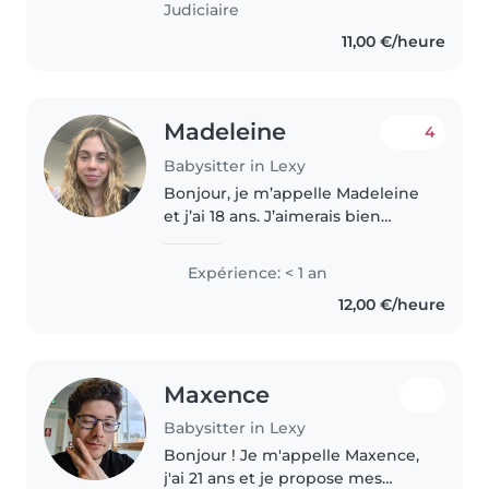
Judiciaire
11,00 €/heure
Madeleine
4
Babysitter in Lexy
Bonjour, je m’appelle Madeleine
et j’ai 18 ans. J’aimerais bien
devenir baby-sitter pour gagner
un peu d’argent de poches. En
Expérience: < 1 an
été, il m’est arrivé déjà plusieurs
12,00 €/heure
fois de faire du baby-sitting..
Maxence
Babysitter in Lexy
Bonjour ! Je m'appelle Maxence,
j'ai 21 ans et je propose mes