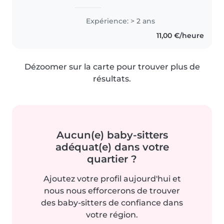
services de garde d'enfants.
Grâce à mon expérience en
Expérience: > 2 ans
centre aéré et en tant que
11,00 €/heure
nounou, j'ai l'habitude de
m'occuper..
Dézoomer sur la carte pour trouver plus de
résultats.
Aucun(e) baby-sitters
adéquat(e) dans votre
quartier ?
Ajoutez votre profil aujourd'hui et
nous nous efforcerons de trouver
des baby-sitters de confiance dans
votre région.