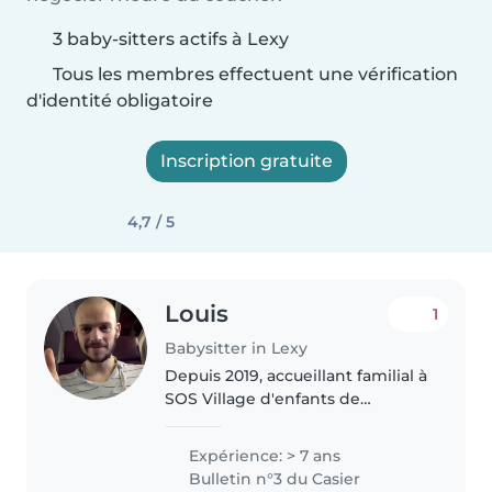
3 baby-sitters actifs à Lexy
Tous les membres effectuent une vérification
d'identité obligatoire
Inscription gratuite
4,7 / 5
Louis
1
Babysitter in Lexy
Depuis 2019, accueillant familial à
SOS Village d'enfants de
Marange-Silvange, spécialisé
dans les enfants difficiles. Très
Expérience: > 7 ans
calme, apaisé et apaisant. J'ai 31
Bulletin n°3 du Casier
ans, je suis formé à..