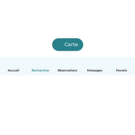
Carte
Accueil
Rechercher
Réservations
Messages
Favoris
Français
Comment ça marche
Aide
Conditions et confidentialité
Tarifs