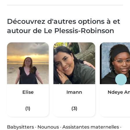
Découvrez d'autres options à et
autour de Le Plessis-Robinson
Elise
Imann
Ndeye A
(1)
(3)
Babysitters
·
Nounous
·
Assistantes maternelles
·