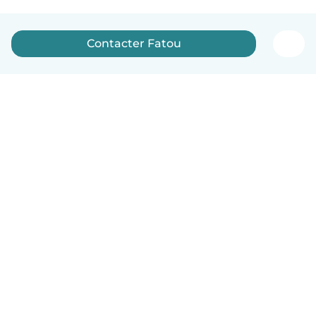
Contacter Fatou
Français
Comment ça marche
Aide
Conditions et confidentialité
Tarifs
Coordonnées de l'entreprise
Babysits pour les entreprises