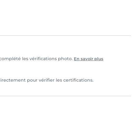
t complété les vérifications photo.
En savoir plus
irectement pour vérifier les certifications.