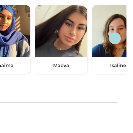
haïma
Maeva
Isaline