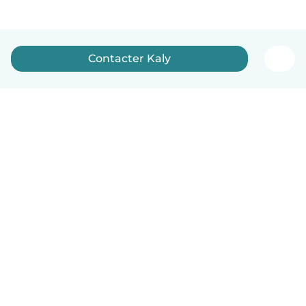
Contacter Kaly
Français
Comment ça marche
Aide
Conditions et confidentialité
Tarifs
Coordonnées de l'entreprise