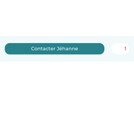
Contacter Jéhanne
1
Français
Comment ça marche
Aide
Conditions et confidentialité
Tarifs