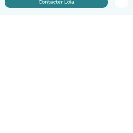
Contacter Lola
Français
Comment ça marche
Aide
Conditions et confidentialité
Tarifs
Coordonnées de l'entreprise
Babysits pour les entreprises
Les normes communautaires