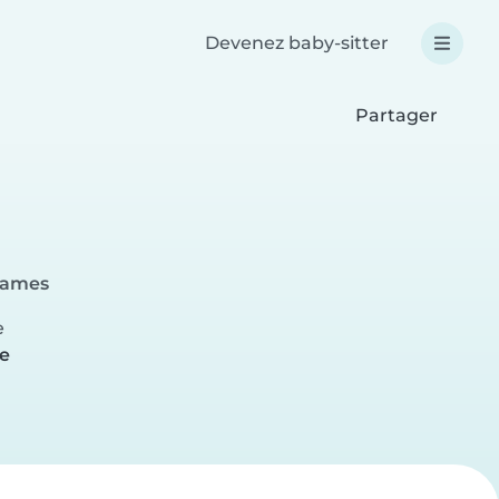
Devenez baby-sitter
Partager
-Dames
e
re