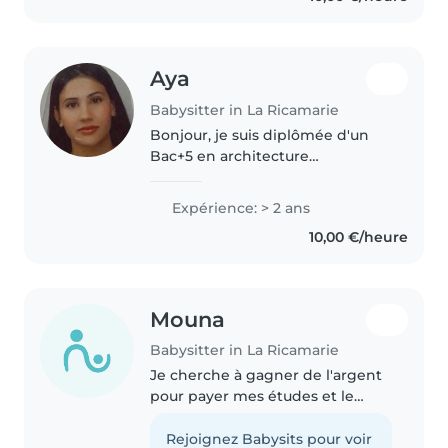
Aya
Babysitter in La Ricamarie
Bonjour, je suis diplômée d'un
Bac+5 en architecture
d'intérieur. Sérieuse, responsable
et bienveillante, j'apprécie le
Expérience: > 2 ans
contact avec les enfants et j'aime
10,00 €/heure
participer à leur éveil à..
Mouna
Babysitter in La Ricamarie
Je cherche à gagner de l'argent
pour payer mes études et le
permis
Rejoignez Babysits pour voir