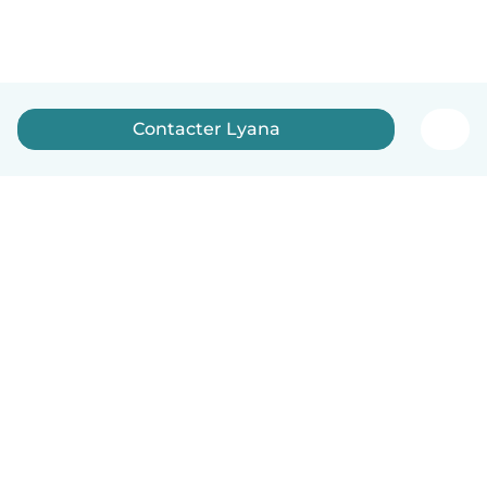
Contacter Lyana
Français
Comment ça marche
Aide
Conditions et confidentialité
Tarifs
Coordonnées de l'entreprise