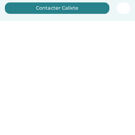
Contacter Calixte
Inscrivez-vous maintenant
Français
Comment ça marche
Aide
Conditions et confidentialité
Tarifs
Coordonnées de l'entreprise