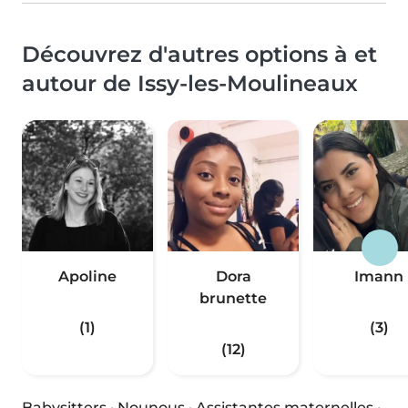
Découvrez d'autres options à et
autour de Issy-les-Moulineaux
Apoline
Dora
Imann
brunette
(1)
(3)
(12)
Babysitters
·
Nounous
·
Assistantes maternelles
·