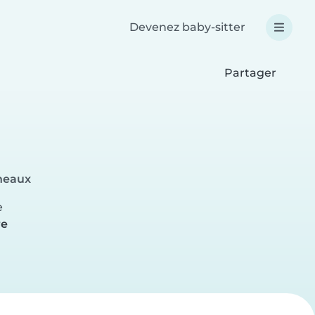
Devenez baby-sitter
Partager
ineaux
e
re