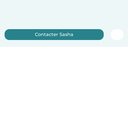
Contacter Sasha
Inscrivez-vous maintenant
Français
Comment ça marche
Aide
Conditions et confidentialité
Tarifs