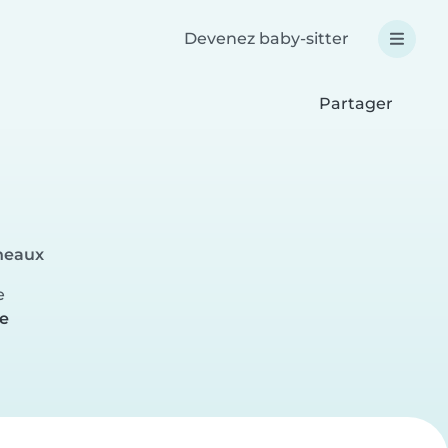
Devenez baby-sitter
Partager
ineaux
e
re