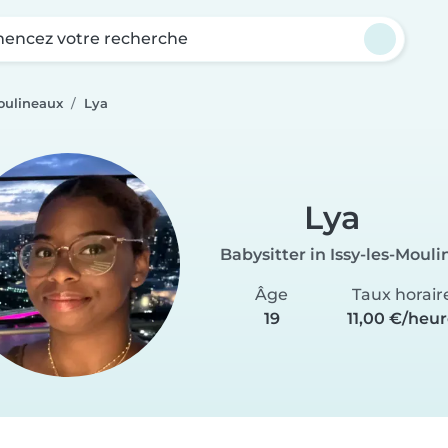
ncez votre recherche
Moulineaux
Lya
Lya
Babysitter in Issy-les-Moul
Âge
Taux horair
19
11,00 €/heu