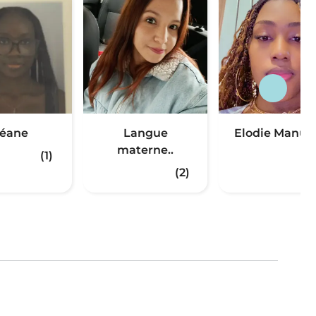
éane
Langue
Elodie Manuel
materne..
(1)
(2)