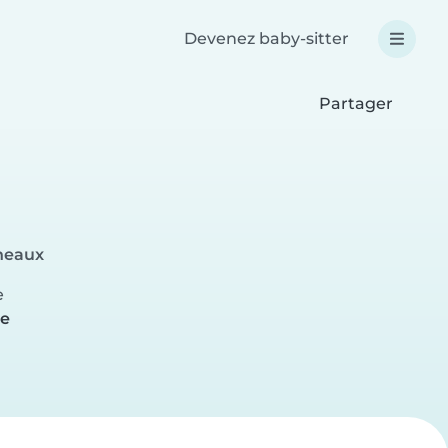
Devenez baby-sitter
Partager
ineaux
e
re