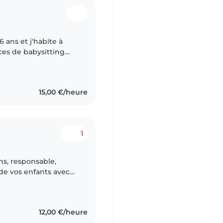
ces de babysitting
fait maintenant 3 ans
15,00 €/heure
1
ans, responsable,
 de vos enfants avec
ébute dans le
12,00 €/heure