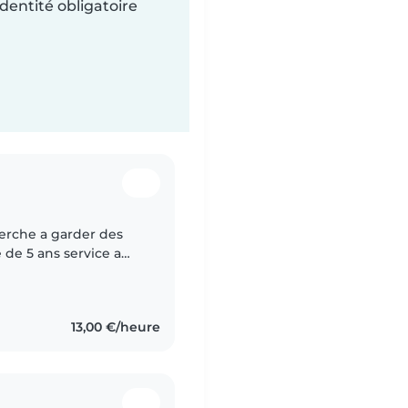
dentité obligatoire
herche a garder des
 de 5 ans service a
me rigoureuse patiente
13,00 €/heure