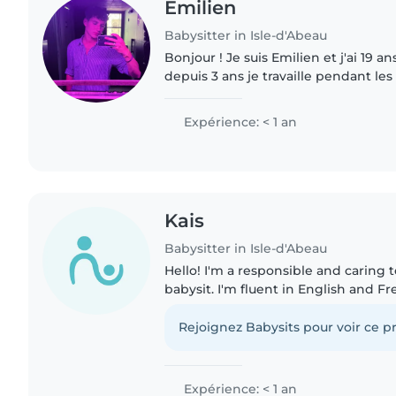
Emilien
Babysitter in Isle-d'Abeau
Bonjour ! Je suis Emilien et j'ai 19 a
depuis 3 ans je travaille pendant le
de loisirs depuis 2 ans et demi et je
camping..
Expérience: < 1 an
Kais
Babysitter in Isle-d'Abeau
Hello! I'm a responsible and caring 
babysit. I'm fluent in English and 
experience with babies and toddlers
reading, and music and..
Rejoignez Babysits pour voir ce pr
Expérience: < 1 an