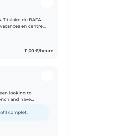
ns. Titulaire du BAFA
s vacances en centre
 suis animateur de
11,00 €/heure
teen looking to
French and have
. I enjoy drawing,
ofil complet.