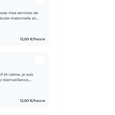
opose mes services de
 école maternelle et
uis douce, patiente et
12,00 €/heure
f et calme, je suis
c bienveillance.
 l'aise avec les
12,00 €/heure