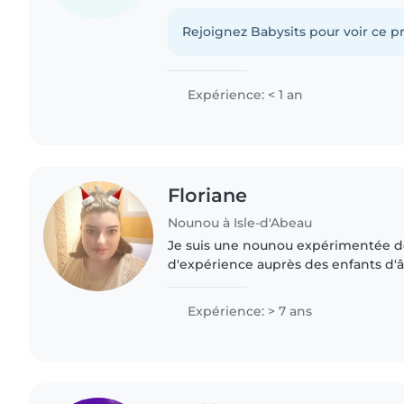
encore d'expérience en tant que baby
travailler avec des..
Rejoignez Babysits pour voir ce pr
Expérience: < 1 an
Floriane
Nounou à Isle-d'Abeau
Je suis une nounou expérimentée de
d'expérience auprès des enfants d'â
scolaire. Je suis calme, patiente et 
faire la lecture,..
Expérience: > 7 ans