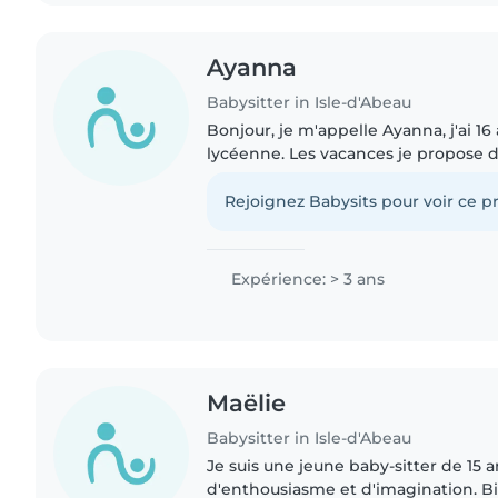
Ayanna
Babysitter in Isle-d'Abeau
Bonjour, je m'appelle Ayanna, j'ai 16 
lycéenne. Les vacances je propose 
à domicile. J'ai l'habitude de m'occ
sœurs et cousins,..
Rejoignez Babysits pour voir ce pr
Expérience: > 3 ans
Maëlie
Babysitter in Isle-d'Abeau
Je suis une jeune baby-sitter de 15 
d'enthousiasme et d'imagination. Bi