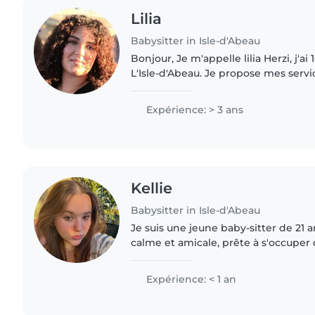
Lilia
Babysitter in Isle-d'Abeau
Bonjour, Je m'appelle lilia Herzi, j'ai 16 ans et j'habite à
L'Isle-d'Abeau. Je propose mes servi
avec sérieux et bienveillance. Cela 
que je..
Expérience: > 3 ans
Kellie
Babysitter in Isle-d'Abeau
Je suis une jeune baby-sitter de 21 
calme et amicale, prête à s'occuper
soin et bienveillance. Bien que je d
domaine de la garde..
Expérience: < 1 an