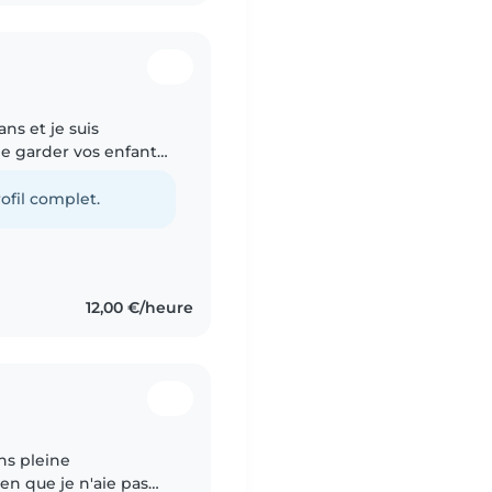
ans et je suis
de garder vos enfants
uper de mes frères,
ofil complet.
12,00 €/heure
ans pleine
en que je n'aie pas