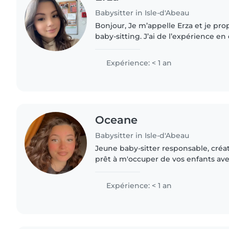
Babysitter in Isle-d'Abeau
Bonjour, Je m’appelle Erza et je pr
baby-sitting. J’ai de l’expérience en
primaire en tant qu’animatrice. Je s
sérieuse...
Expérience: < 1 an
Oceane
Babysitter in Isle-d'Abeau
Jeune baby-sitter responsable, créati
prêt à m'occuper de vos enfants ave
Certifié en premiers secours, je suis à
animaux, la cuisine..
Expérience: < 1 an