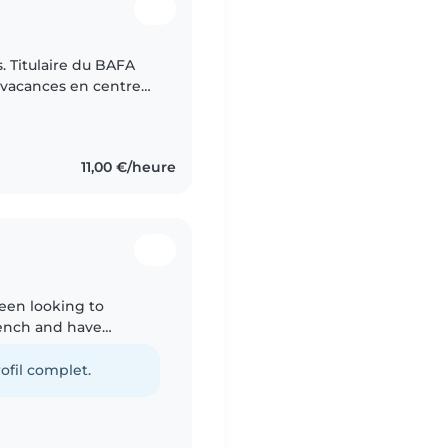
ns. Titulaire du BAFA
s vacances en centre
 suis animateur de
11,00 €/heure
teen looking to
French and have
. I enjoy drawing,
ofil complet.