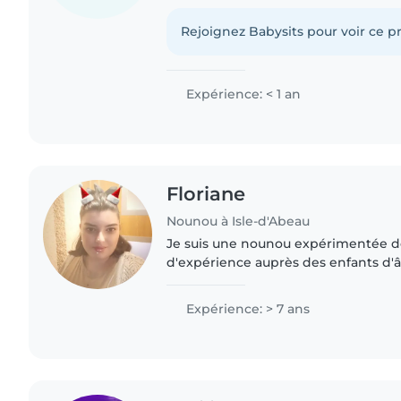
encore d'expérience en tant que baby
travailler avec des..
Rejoignez Babysits pour voir ce pr
Expérience: < 1 an
Floriane
Nounou à Isle-d'Abeau
Je suis une nounou expérimentée de
d'expérience auprès des enfants d'â
scolaire. Je suis calme, patiente et 
faire la lecture,..
Expérience: > 7 ans