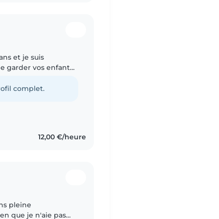
ans et je suis
de garder vos enfants
uper de mes frères,
ofil complet.
12,00 €/heure
ans pleine
en que je n'aie pas