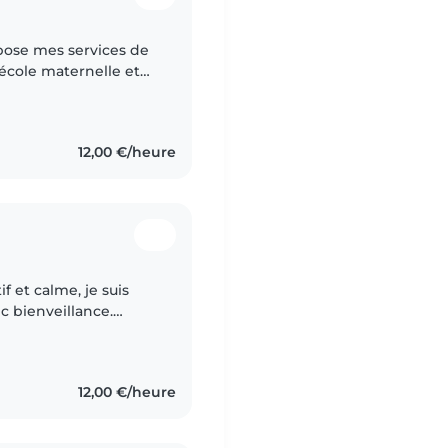
opose mes services de
 école maternelle et
uis douce, patiente et
12,00 €/heure
f et calme, je suis
c bienveillance.
 l'aise avec les
12,00 €/heure