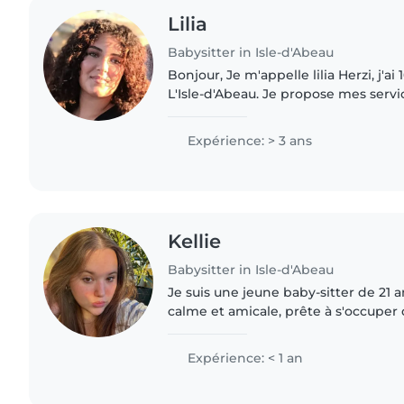
Lilia
Babysitter in Isle-d'Abeau
Bonjour, Je m'appelle lilia Herzi, j'ai 16 ans et j'habite à
L'Isle-d'Abeau. Je propose mes servi
avec sérieux et bienveillance. Cela 
que je..
Expérience: > 3 ans
Kellie
Babysitter in Isle-d'Abeau
Je suis une jeune baby-sitter de 21 
calme et amicale, prête à s'occuper
soin et bienveillance. Bien que je d
domaine de la garde..
Expérience: < 1 an