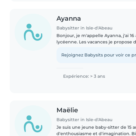
Ayanna
Babysitter in Isle-d'Abeau
Bonjour, je m'appelle Ayanna, j'ai 16 
lycéenne. Les vacances je propose 
à domicile. J'ai l'habitude de m'occ
sœurs et cousins,..
Rejoignez Babysits pour voir ce pr
Expérience: > 3 ans
Maëlie
Babysitter in Isle-d'Abeau
Je suis une jeune baby-sitter de 15 
d'enthousiasme et d'imagination. Bi