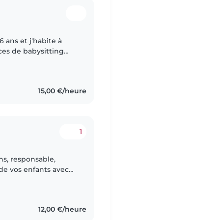
ces de babysitting
fait maintenant 3 ans
15,00 €/heure
1
ans, responsable,
 de vos enfants avec
ébute dans le
12,00 €/heure