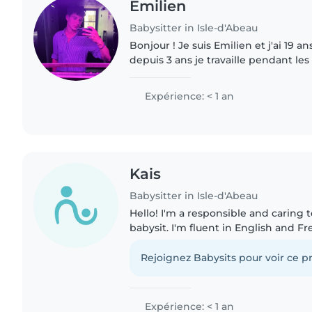
Emilien
Babysitter in Isle-d'Abeau
Bonjour ! Je suis Emilien et j'ai 19 a
depuis 3 ans je travaille pendant le
de loisirs depuis 2 ans et demi et je
camping..
Expérience: < 1 an
Kais
Babysitter in Isle-d'Abeau
Hello! I'm a responsible and caring 
babysit. I'm fluent in English and 
experience with babies and toddlers
reading, and music and..
Rejoignez Babysits pour voir ce pr
Expérience: < 1 an