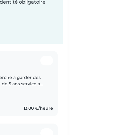
dentité obligatoire
herche a garder des
 de 5 ans service a
me rigoureuse patiente
13,00 €/heure