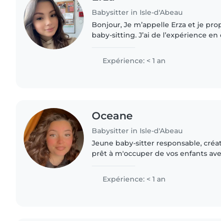
Babysitter in Isle-d'Abeau
Bonjour, Je m’appelle Erza et je pr
baby-sitting. J’ai de l’expérience en
primaire en tant qu’animatrice. Je s
sérieuse...
Expérience: < 1 an
Oceane
Babysitter in Isle-d'Abeau
Jeune baby-sitter responsable, créati
prêt à m'occuper de vos enfants ave
Certifié en premiers secours, je suis à
animaux, la cuisine..
Expérience: < 1 an