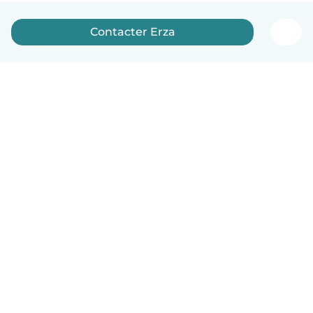
Contacter Erza
Français
Comment ça marche
Aide
Conditions et confidentialité
Tarifs
Coordonnées de l'entreprise
Babysits pour les entreprises