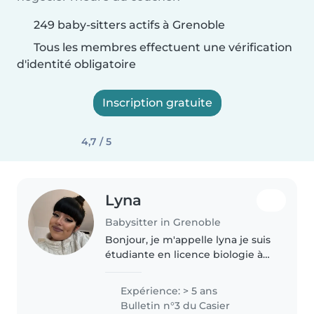
249 baby-sitters actifs à Grenoble
Tous les membres effectuent une vérification
d'identité obligatoire
Inscription gratuite
4,7 / 5
Lyna
Babysitter in Grenoble
Bonjour, je m'appelle lyna je suis
étudiante en licence biologie à
l'uga j'ai déjà eu l'habitude de
m'occuper de plusieurs enfants
Expérience: > 5 ans
notamment en allant les
Bulletin n°3 du Casier
récupérer à l'école, en les..