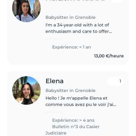
Babysitter in Grenoble
I'm a 34-year-old with a lot of
enthusiasm and care to offer
your family. Although I don't
have any formal babysitting
Expérience: < 1 an
experience yet, I'm very patient,
13,00 €/heure
empathetic, and great with..
Elena
1
Babysitter in Grenoble
Hello ! Je m'appelle Elena et
comme vous avez pu le voir j'ai
l'habitude du contact avec les
enfants. Je fais actuellement de
Expérience: > 4 ans
l'animation dans une ecole
Bulletin n°3 du Casier
primaire et je garde une petite..
Judiciaire