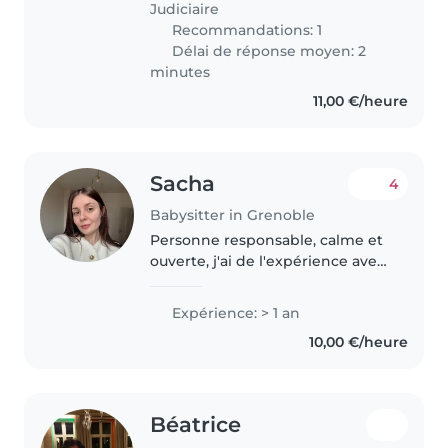
Judiciaire
Recommandations: 1
Délai de réponse moyen: 2
minutes
11,00 €/heure
Sacha
4
Babysitter in Grenoble
Personne responsable, calme et
ouverte, j'ai de l'expérience avec
des enfants de 2 et 3–4 ans.
Ayant grandi avec un petit frère,
Expérience: > 1 an
je suis à l'aise avec les enfants.
10,00 €/heure
J'aime partager..
Béatrice