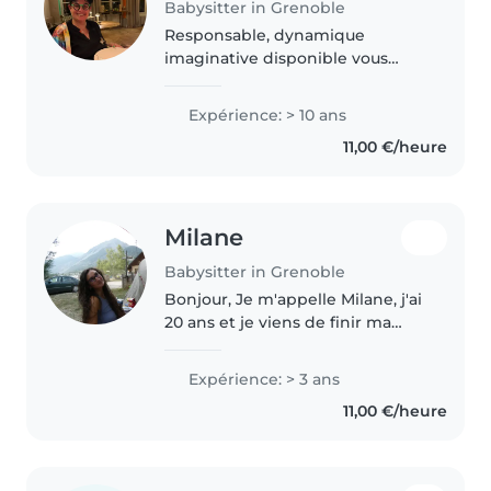
Babysitter in Grenoble
Responsable, dynamique
imaginative disponible vous
pouvez compter sur moi.
Expérience: > 10 ans
11,00 €/heure
Milane
Babysitter in Grenoble
Bonjour, Je m'appelle Milane, j'ai
20 ans et je viens de finir ma
licence 3 de Droit. Je souhaite
proposer mes services afin de
Expérience: > 3 ans
pouvoir être plus indépendante
11,00 €/heure
de mes parents. J'ai..