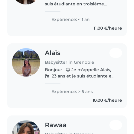
suis étudiante en troisième
année de licence arts du
spectacle à l'UGA. Je suis une
Expérience: < 1 an
personne patiente, calme et à
11,00 €/heure
l'écoute. Je suis créative j'adore..
Alaïs
Babysitter in Grenoble
Bonjour ! 😊 Je m'appelle Alaïs,
j'ai 23 ans et je suis étudiante en
troisième année de biologie à
l'Université Grenoble Alpes. Je
Expérience: > 5 ans
propose mes services de
10,00 €/heure
babysitting pour des gardes..
Rawaa