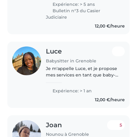
(Accompagnant Éducatif Petite
Expérience: > 5 ans
Enfance), j’ai développé de
Bulletin n°3 du Casier
solides compétences dans
Judiciaire
l’accompagnement..
12,00 €/heure
Luce
Babysitter in Grenoble
Je m'appelle Luce, et je propose
mes services en tant que baby-
sitter. Sérieuse, responsable et
attentive, j'aime beaucoup
Expérience: > 1 an
m'occuper des enfants et veiller
12,00 €/heure
à leur bien-être et à leur..
Joan
5
Nounou à Grenoble