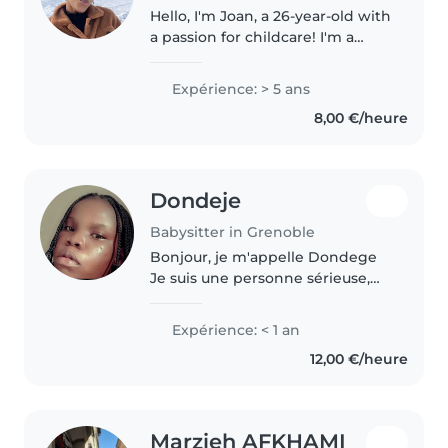
Hello, I'm Joan, a 26-year-old with
a passion for childcare! I'm a
patient, creative, and
responsible babysitter with
Expérience: > 5 ans
experience caring for children of
8,00 €/heure
all ages. I particularly, e.g.,..
Dondeje
Babysitter in Grenoble
Bonjour, je m'appelle Dondege
Je suis une personne sérieuse,
patiente et j'aime beaucoup les
enfants. J'ai déjà de l'expérience
Expérience: < 1 an
avec les enfants (famille,
12,00 €/heure
frères/sœurs ou autre si..
Marzieh AFKHAMI