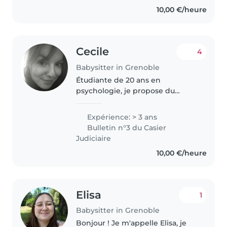
10,00 €/heure
Cecile
4
Babysitter in Grenoble
Étudiante de 20 ans en
psychologie, je propose du
babysitting à côté de mes
études. Sérieuse, douce et
Expérience: > 3 ans
bienveillante, j'ai l'habitude de
Bulletin n°3 du Casier
m'occuper d'enfants et je garde
Judiciaire
actuellement..
10,00 €/heure
Elisa
1
Babysitter in Grenoble
Bonjour ! Je m'appelle Elisa, je