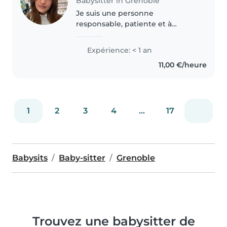
Babysitter in Grenoble
Je suis une personne
responsable, patiente et à
l’écoute, aimant m’occuper des
enfants et contribuer à leur bien-
Expérience: < 1 an
être. J’ai le sens de l’organisation
11,00 €/heure
et je sais créer un
environnement..
1
2
3
4
...
17
Babysits
Baby-sitter
Grenoble
Trouvez une babysitter de