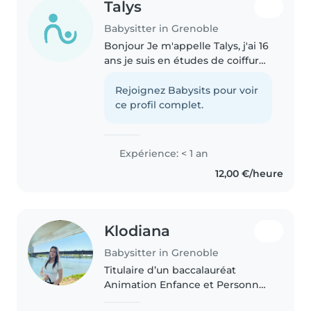
Talys
Babysitter in Grenoble
Bonjour Je m'appelle Talys, j'ai 16
ans je suis en études de coiffure,
Ayant déjà certaines expériences
en baby-sitting allant d'à peine
Rejoignez Babysits pour voir
quelques mois à 10 ans, je suis
ce profil complet.
une personne..
Expérience: < 1 an
12,00 €/heure
Klodiana
Babysitter in Grenoble
Titulaire d’un baccalauréat
Animation Enfance et Personnes
Âgées ainsi que d’un CAP AEPE