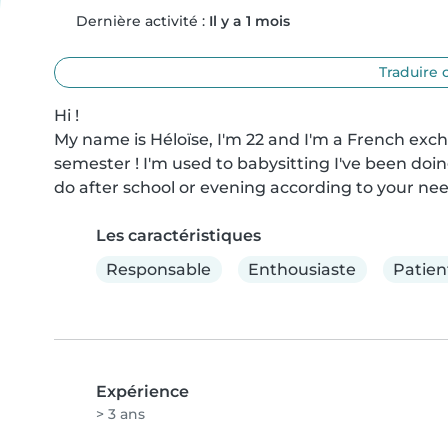
Dernière activité :
Il y a 1 mois
Traduire 
Hi !

My name is Héloïse, I'm 22 and I'm a French exch
semester ! I'm used to babysitting I've been doing
do after school or evening according to your nee
Les caractéristiques
Responsable
Enthousiaste
Patien
Expérience
> 3 ans