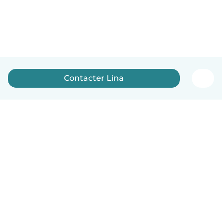
Contacter Lina
Français
Comment ça marche
Aide
Conditions et confidentialité
Tarifs