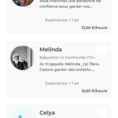
Vous cherchez une personne de
confiance pour garder vos
enfants ? Sérieuse, attentionnée
et responsable, je veille à leur
Expérience: > 1 an
sécurité tout en proposant des
12,00 €/heure
activités adaptées à leur âge..
Melinda
Babysitter in Gonfreville-l'Orcher
Je m'appelle Mélinda , j'ai 17ans.
J'adore garder des enfants ,
m'en occuper et j'aime aussi
beaucoup les animaux.
Expérience: < 1 an
10,50 €/heure
Celya