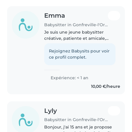
Emma
Babysitter in Gonfreville-l'Orcher
Je suis une jeune babysitter
créative, patiente et amicale,
prête à s'occuper de vos petits
avec enthousiasme ! Bien que
Rejoignez Babysits pour voir
nouvelle dans le domaine,
ce profil complet.
j'adore jouer, lire et faire des..
Expérience: < 1 an
10,00 €/heure
Lyly
Babysitter in Gonfreville-l'Orcher
Bonjour, j'ai 15 ans et je propose