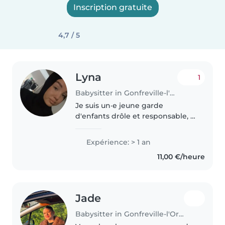
Inscription gratuite
4,7 / 5
Lyna
1
Babysitter in Gonfreville-l'Orcher
Je suis un·e jeune garde
d'enfants drôle et responsable, à
l'aise avec les tout-petits comme
les ados. J'adore les activités
Expérience: > 1 an
manuelles et les jeux créatifs et
11,00 €/heure
peux aider aux devoirs...
Jade
Babysitter in Gonfreville-l'Orcher