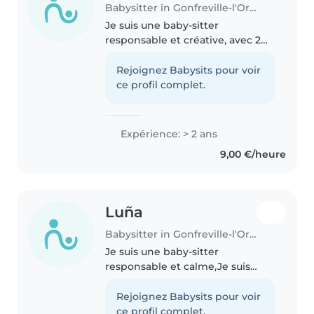
Babysitter in Gonfreville-l'Orcher
Je suis une baby-sitter
responsable et créative, avec 2
ans d'expérience en garde
d'enfants. Je suis à l'aise avec les
Rejoignez Babysits pour voir
enfants d'âge préscolaire,
ce profil complet.
scolaire et les adolescents. Je
parle..
Expérience: > 2 ans
9,00 €/heure
Luña
Babysitter in Gonfreville-l'Orcher
Je suis une baby-sitter
responsable et calme,Je suis
actuellement en formation bac
professionnel assp
Rejoignez Babysits pour voir
(accompagnement soins et
ce profil complet.