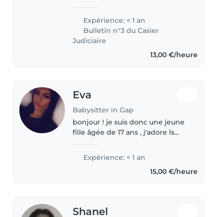
année Bonjour, je m'appelle
Maylis et j'ai 19 ans. J'habite à
Expérience: < 1 an
Gap et je suis étudiante
Bulletin n°3 du Casier
infirmière. Je viens de valider ma
Judiciaire
première..
13,00 €/heure
Eva
Babysitter in Gap
bonjour ! je suis donc une jeune
fille âgée de 17 ans , j'adore ls
enfants , jouer avec eux leur lire
des histoires essayer de leur
Expérience: < 1 an
apprendre certaines choses ,
15,00 €/heure
j'adore les garder..
Shanel