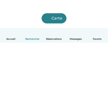
Carte
Accueil
Rechercher
Réservations
Messages
Favoris
Français
Comment ça marche
Aide
Conditions et confidentialité
Tarifs
Coordonnées de l'entreprise