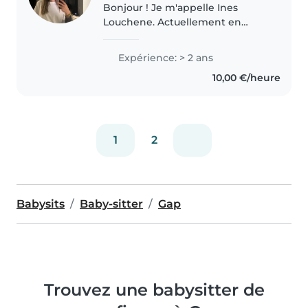
Bonjour ! Je m'appelle Ines
Louchene. Actuellement en
terminale et titulaire du BAFA,
j'ai déjà de l'expérience avec des
Expérience: > 2 ans
enfants de différents âges.
10,00 €/heure
J'adore le babysitting, surtout..
1
2
Babysits
Baby-sitter
Gap
Trouvez une babysitter de