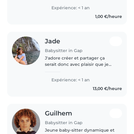
enfants, j'aime beaucoup
Expérience: < 1 an
m'occuper d'eux et en termes
1,00 €/heure
activités je sais y faire et être
imaginative...
Jade
Babysitter in Gap
J'adore créer et partager ça
serait donc avec plaisir que je
transmettrais cet amour avec
votre enfant.
Expérience: < 1 an
13,00 €/heure
Guilhem
Babysitter in Gap
Jeune baby-sitter dynamique et