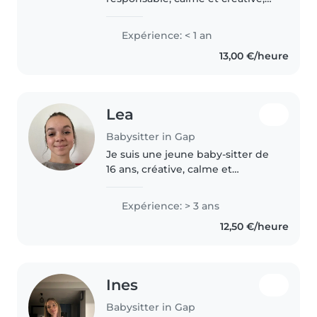
idéale pour s'occuper de vos
enfants. Bien que je début dans
Expérience: < 1 an
le domaine, je suis certifiée en
13,00 €/heure
premiers secours et j'ai..
Lea
Babysitter in Gap
Je suis une jeune baby-sitter de
16 ans, créative, calme et
responsable. J'ai 3 ans
d'expérience dans la garde
Expérience: > 3 ans
d'enfants, de bébés jusqu'aux
12,50 €/heure
élèves du primaire. Je suis à l'aise
avec..
Ines
Babysitter in Gap