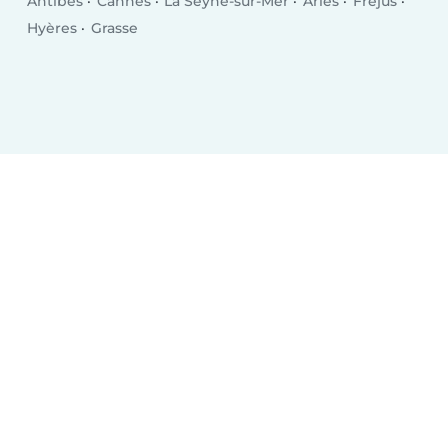
Antibes
Cannes
La Seyne-sur-Mer
Arles
Fréjus
Hyères
Grasse