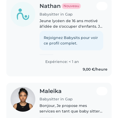
Nathan
Nouveau
Babysitter in Gap
Jeune lycéen de 16 ans motivé
àl'idée de s'occuper d'enfants. Je
m'occupe régulièrement de mes
petits cousins âgés de 11, 9 et 3
Rejoignez Babysits pour voir
ans. Je
ce profil complet.
Expérience: < 1 an
9,00 €/heure
Maleïka
Babysitter in Gap
Bonjour, Je propose mes
services en tant que baby sitter,
je m'entends bien avec les