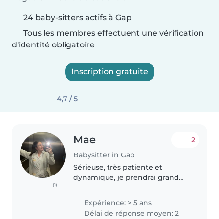
24 baby-sitters actifs à Gap
Tous les membres effectuent une vérification
d'identité obligatoire
Inscription gratuite
4,7 / 5
Mae
2
Babysitter in Gap
Sérieuse, très patiente et
dynamique, je prendrai grand
(1)
soin de vos enfants, y compris
les bébés avec lesquels j'ai déjà
Expérience: > 5 ans
de l'expérience. Je suis véhiculé,
Délai de réponse moyen: 2
je peux donc me déplacer..