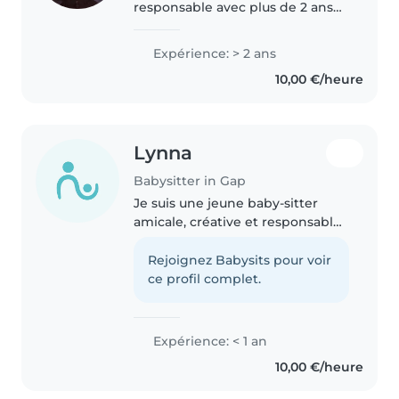
responsable avec plus de 2 ans
d'expérience en garde d'enfants.
Titulaire du baccalauréat et
Expérience: > 2 ans
certifiée du PSC1. J'adore lire des
10,00 €/heure
histoires, jouer de..
Lynna
Babysitter in Gap
Je suis une jeune baby-sitter
amicale, créative et responsable.
Bien que je n'aie pas encore
d'expérience professionnelle, j'ai
Rejoignez Babysits pour voir
de nombreuses compétences
ce profil complet.
pour m'occuper de vos enfants,..
Expérience: < 1 an
10,00 €/heure