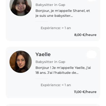
Babysitter in Gap
Bonjour, je m'appelle Shanel, et
je suis une babysiter
expérimenté et passionné avec
des enfants de tout âge, je suis
Expérience: > 1 an
disponible pour prendre soin de
8,00 €/heure
vos enfants. Je suis à l'aise..
Yaelle
Babysitter in Gap
Bonjour ! Je m'appelle Yaelle, j'ai
18 ans. J'ai l'habitude de
m'occuper d'enfants car je
m'occupe régulièrement de
Expérience: < 1 an
mon petit frère en situation de
11,00 €/heure
handicap (repas, douche, aide
au..