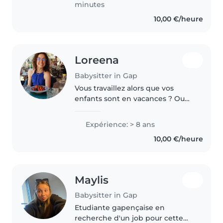
minutes
10,00 €/heure
Loreena
Babysitter in Gap
Vous travaillez alors que vos
enfants sont en vacances ? Ou
bien vous souhaitez vous faire
une petite soirée en amoureux ?
Expérience: > 8 ans
Je serai ravie de garder vos
10,00 €/heure
enfants !! J'ai une petite sœur..
Maylis
Babysitter in Gap
Etudiante gapençaise en
recherche d'un job pour cette