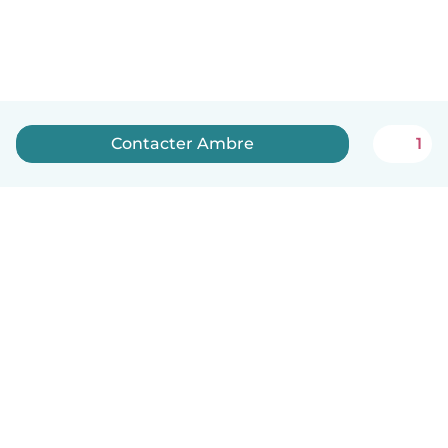
Contacter Ambre
1
Français
Comment ça marche
Aide
Conditions et confidentialité
Tarifs