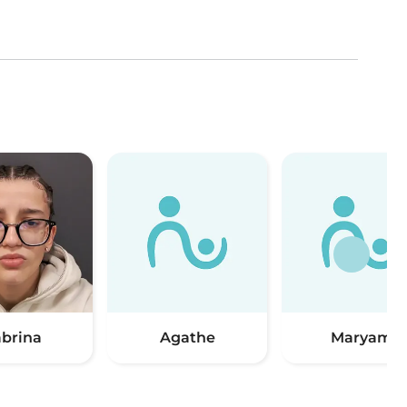
abrina
Agathe
Maryam