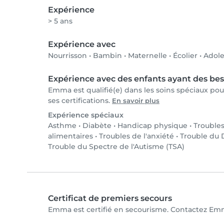
Expérience
> 5 ans
Expérience avec
Nourrisson
•
Bambin
•
Maternelle
•
Écolier
•
Adole
Expérience avec des enfants ayant des bes
Emma est qualifié(e) dans les soins spéciaux po
ses certifications.
En savoir plus
Expérience spéciaux
Asthme
•
Diabète
•
Handicap physique
•
Trouble
alimentaires
•
Troubles de l'anxiété
•
Trouble du D
Trouble du Spectre de l'Autisme (TSA)
Certificat de premiers secours
Emma est certifié en secourisme. Contactez Emma