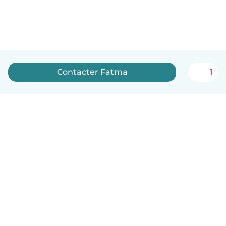
Contacter Fatma
1
Français
Comment ça marche
Aide
Conditions et confidentialité
Tarifs