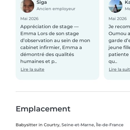
Siga
K
Ancien employeur
Me
Mai 2026
Mai 2026
Appréciation de stage —
Je reco
Emma Lors de son stage
Oumou av
d’observation au sein de mon
garde d’
cabinet infirmier, Emma a
jeune fil
démontré des qualités
patiente
humaines et p..
qu..
Lire la suite
Lire la sui
Emplacement
Babysitter in Courtry
, Seine-et-Marne, Île-de-France