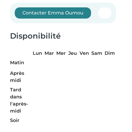
Contacter Emma Oumou
Disponibilité
Lun
Mar
Mer
Jeu
Ven
Sam
Dim
Matin
Après
midi
Tard
dans
l'après-
midi
Soir