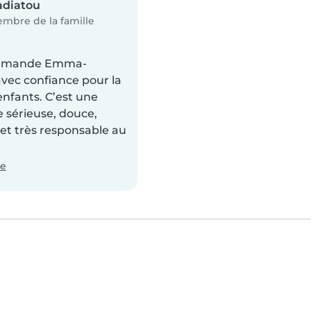
adiatou
mbre de la famille
mmande Emma-
ec confiance pour la
enfants. C’est une
le sérieuse, douce,
 et très responsable au
te