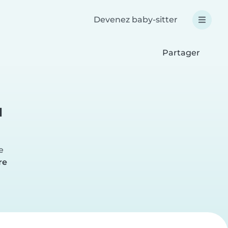
Devenez baby-sitter
Partager
u
e
re