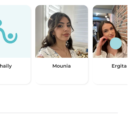
haïly
Mounia
Ergita