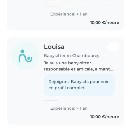
Pro ASSP. J'ai acquis de
l'expérience grâce à des stages
Expérience: < 1 an
en crèche et en école
10,00 €/heure
maternelle. La sécurité et le
bien-être..
Louisa
Babysitter in Chambourcy
Je suis une baby-sitter
responsable et amicale, aimant
les enfants. Avec un an
d'expérience auprès de
Rejoignez Babysits pour voir
preschoolers et gradeschoolers,
ce profil complet.
je propose des activités créatives
comme le dessin..
Expérience: > 1 an
10,00 €/heure