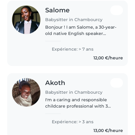
Salome
Babysitter in Chambourcy
Bonjour ! I am Salome, a 30-year-
old native English speaker
currently working as an Au Pair
in Chambourcy. I am fully
Expérience: > 7 ans
available for summer babysitting
12,00 €/heure
from July 9–25 and August 8–22...
Akoth
Babysitter in Chambourcy
I'm a caring and responsible
childcare professional with 3
years of experience working
with babies, toddlers, and
Expérience: > 3 ans
preschoolers. I have a Diploma in
13,00 €/heure
early childhood education and