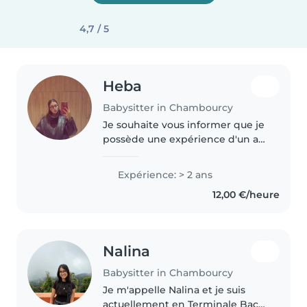
4,7 / 5
Heba
Babysitter in Chambourcy
Je souhaite vous informer que je
possède une expérience d'un an
dans la garde d'enfants. Au cours
de cette période, j'ai eu
Expérience: > 2 ans
l'occasion de m'occuper de
12,00 €/heure
plusieurs enfants, ce qui m'a..
Nalina
Babysitter in Chambourcy
Je m'appelle Nalina et je suis
actuellement en Terminale Bac