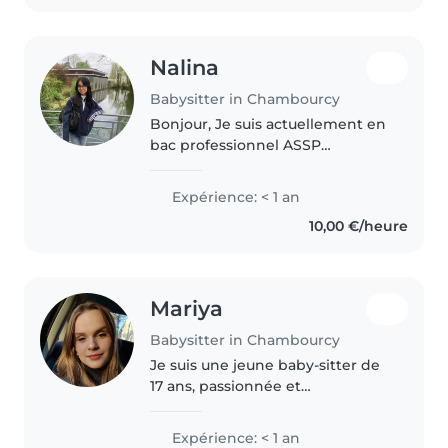
am..
Nalina
Babysitter in Chambourcy
Bonjour, Je suis actuellement en
bac professionnel ASSP
(Accompagnement, Soins et
Services à la Personne) et je
Expérience: < 1 an
recherche des gardes d'enfants
10,00 €/heure
afin d'avoir davantage
d'expérience..
Mariya
Babysitter in Chambourcy
Je suis une jeune baby-sitter de
17 ans, passionnée et
responsable. Bien que je n'aie
pas encore d'expérience
Expérience: < 1 an