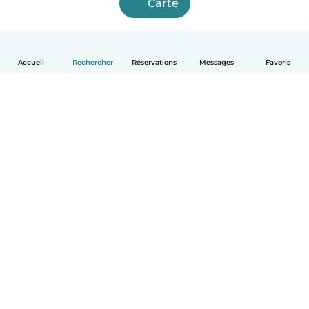
Carte
Accueil
Rechercher
Réservations
Messages
Favoris
Français
Comment ça marche
Aide
Conditions et confidentialité
Tarifs
Coordonnées de l'entreprise
Babysits pour les entreprises
Les normes communautaires