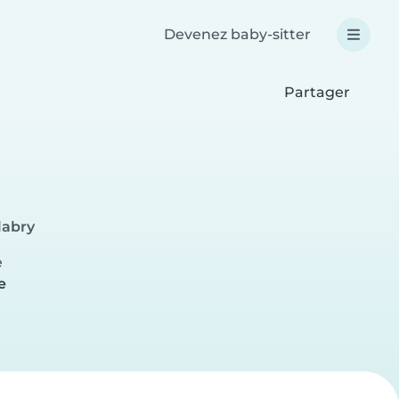
Devenez baby-sitter
Partager
labry
e
e