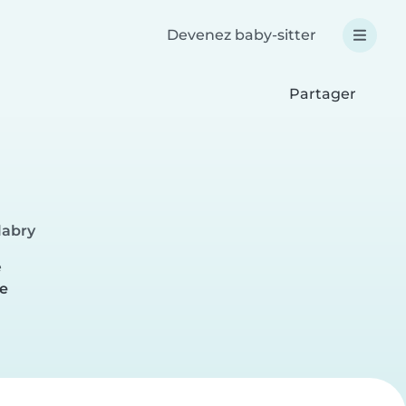
Devenez baby-sitter
Partager
labry
e
re