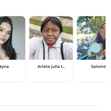
Nyna
Arlete julia t..
Salomé
(