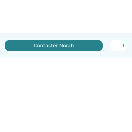
Contacter Norah
1
Français
Comment ça marche
Aide
Conditions et confidentialité
Tarifs