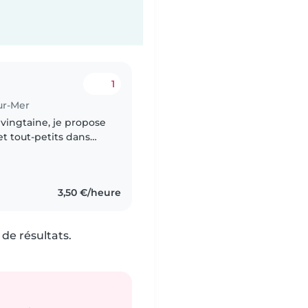
1
ur-Mer
 vingtaine, je propose
t tout-petits dans
je maîtrise les tâches
3,50 €/heure
de résultats.