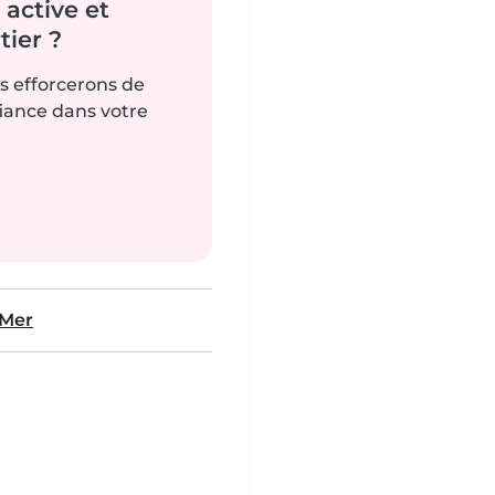
active et
ier ?
us efforcerons de
fiance dans votre
-Mer